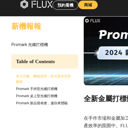
商城
預約看機
新機報報
Promark 光纖打標機
Table of Contents
多元瓦數、機種選擇，各式需求完美
解套
Promark 手持型光纖打標機
Promark 桌上型光纖打標機
全新金屬打標體
Promark 新品發佈會，邀你來體驗
在手作市場和金屬加
產效率的囹圄中。FLU