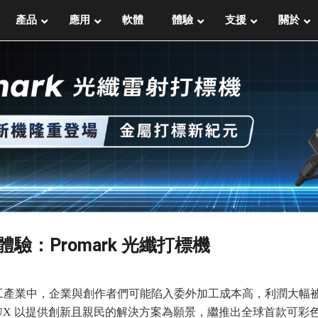
產品
應用
軟體
體驗
支援
關於
驗：Promark 光纖打標機
工產業中，企業與創作者們可能陷入委外加工成本高，利潤大幅
X 以提供創新且親民的解決方案為願景，繼推出全球首款可彩色列印的