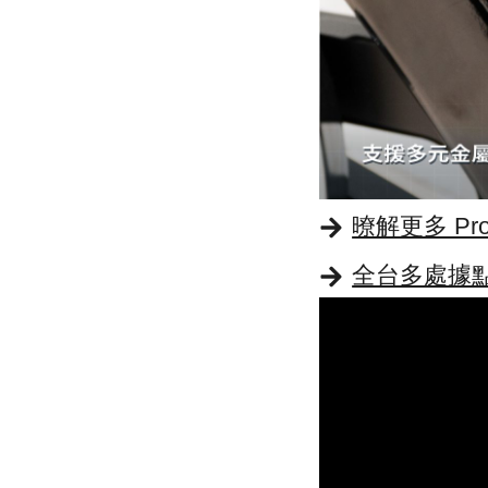
暸解更多 Pr
全台多處據