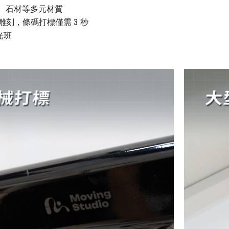
、石材等多元材質
光速雕刻，條碼打標僅需 3 秒
光班