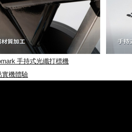
omark 手持式光纖打標機
點實機體驗