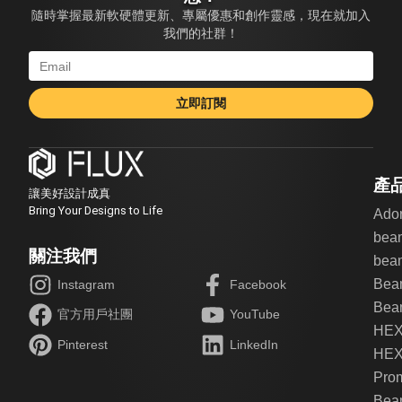
隨時掌握最新軟硬體更新、專屬優惠和創作靈感，現在就加入
我們的社群！
立即訂閱
產
讓美好設計成真
Bring Your Designs to Life
Ado
bea
關注我們
beam
Bea
Instagram
Facebook
Beam
官方用戶社團
YouTube
HE
Pinterest
LinkedIn
HEX
Pro
Bea