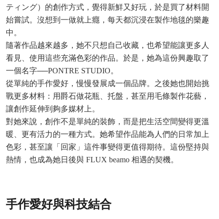
ティング）的創作方式，覺得新鮮又好玩，於是買了材料開
始嘗試。沒想到一做就上癮，每天都沉浸在製作地毯的樂趣
中。
隨著作品越來越多，她不只想自己收藏，也希望能讓更多人
看見、使用這些充滿色彩的作品。於是，她為這份興趣取了
一個名字──PONTRE STUDIO。
從單純的手作愛好，慢慢發展成一個品牌。之後她也開始挑
戰更多材料：用爵石做花瓶、托盤，甚至用毛條製作花藝，
讓創作延伸到夠多媒材上。
對她來說，創作不是單純的裝飾，而是把生活空間變得更溫
暖、更有活力的一種方式。她希望作品能為人們的日常加上
色彩，甚至讓「回家」這件事變得更值得期待。這份堅持與
熱情，也成為她日後與 FLUX beamo 相遇的契機。
手作愛好與科技結合