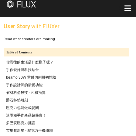
User Story
with FLUXer
Read what creators are making
Table of Contents
你嚮往的生活是什麼樣子呢？
手作愛好與科技結合
beamo 30W 雷射切割機初體驗
手作設計師的最愛功能
省材料必殺技 - 相機預覽
爵石杯墊雕刻
壓克力也能做成髮圈
這兩種手作產品超熱賣！
多巴安壓克力擺設
市集超新星 - 壓克力手機掛繩