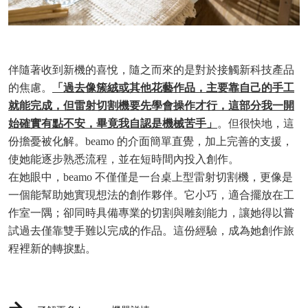
伴隨著收到新機的喜悅，隨之而來的是對於接觸新科技產品
的焦慮。
「過去像簇絨或其他花藝作品，主要靠自己的手工
就能完成，但雷射切割機要先學會操作才行，這部分我一開
始確實有點不安，畢竟我自認是機械苦手」
。但很快地，這
份擔憂被化解。beamo 的介面簡單直覺，加上完善的支援，
使她能逐步熟悉流程，並在短時間內投入創作。
在她眼中，beamo 不僅僅是一台桌上型雷射切割機，更像是
一個能幫助她實現想法的創作夥伴。它小巧，適合擺放在工
作室一隅；卻同時具備專業的切割與雕刻能力，讓她得以嘗
試過去僅靠雙手難以完成的作品。這份經驗，成為她創作旅
程裡新的轉捩點。