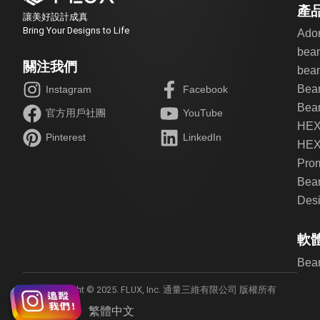
產
讓美好設計成真
Bring Your Designs to Life
Ado
bea
關注我們
beam
Bea
Instagram
Facebook
Beam
官方用戶社團
YouTube
HE
Pinterest
LinkedIn
HEX
Pro
Bea
Desi
軟
Bea
Copyright © 2025. FLUX, Inc. 通量三維有限公司 版權所有
English
繁體中文