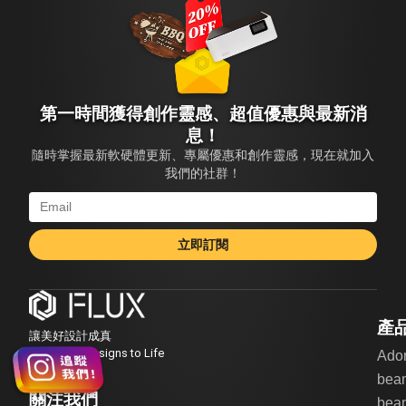
第一時間獲得創作靈感、超值優惠與最新消
息！
隨時掌握最新軟硬體更新、專屬優惠和創作靈感，現在就加入
我們的社群！
立即訂閱
產
讓美好設計成真
Bring Your Designs to Life
Ado
bea
關注我們
beam