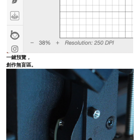
一鍵預覽，
創作無盲區。