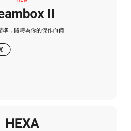
NEW
eambox II
精準，隨時為你的傑作而備
買
HEXA