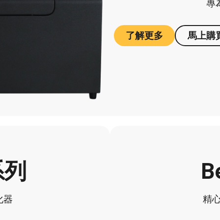
專
了解更多
馬上購
 系列
B
化器
精